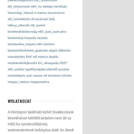
balesetmegelőzés
őszi_utviszonyok
téli_útviszonyok
m60_hu
weblap
mentősáv
biztonsági_folyosó
e-matrica
üzemszünet
téli_üzemeltetés
tél
tanácsok
útdíj
villányi_elkerülő
m9_autóút
közlekedésbiztonság
m60_ipari_park
pécs
kamionstop
havazás
riasztás
közlekedési_helyzet
m60
útinform
katasztrófavédelmi_gyakorlat
alagút
díjfizetés
visszatérítés
ÁAK
m0
matrica
átadás
mözlekedésfejlesztés
EU_támogatás
ÚSZT
déli_szektor
ügyfélszolgálat
elkerülő
ausztria
határátlépés
nyár
utazás
m6
kertváros
bővítés
megyei_matrica
megyematrica
NYILATKOZAT
A Honlapon található külső hivatkozások
követésével letöltött tartalom nem áll az
m60.hu szerkesztőjének,
webmesterének befolyása alatt. Az átvett