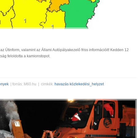
 az Útinform, valamint az Állami Autópályakezelő friss információit! Kedden 12
ság feloldotta a kamionstopot.
ények
| forrás: M60.hu | cimkék:
havazás
közlekedési_helyzet