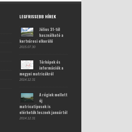
LEGFRISSEBB HÍREK
Július 31-től
használható a
kertvárosi elkerülő
2015.07.30
Térképek és
információk a
megyei matricákról
2014.12.31
A régiek mellett
új
matricatípusok is
elérhetők lesznek januártól
2014.12.31