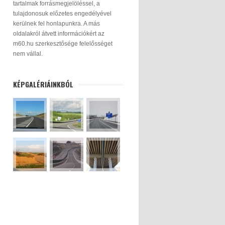
tartalmak forrásmegjelöléssel, a
tulajdonosuk előzetes engedélyével
kerülnek fel honlapunkra. A más
oldalakról átvett információkért az
m60.hu szerkesztősége felelősséget
nem vállal.
KÉPGALÉRIÁINKBÓL