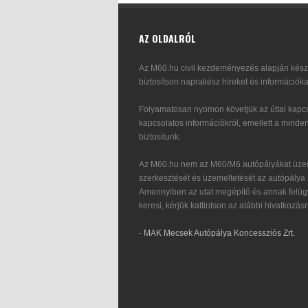
AZ OLDALRÓL
Az M60.hu civil kezdeményezés alapján készü
biztosítson naprakész híreket és információka
Folyamatosan nyomon követjük az úttal kapcs
kapcsolatos információkról, emellett a minden
biztosítunk.
Az M60.hu nem az M60/M6 autópályákat üzem
szerkesztését és üzemeltetését az autópálya i
Amennyiben az utat megépítő és annak felügy
keresi, kérjük kattintson az alábbi hivatkozásr
-
MAK Mecsek Autópálya Koncessziós Zrt.