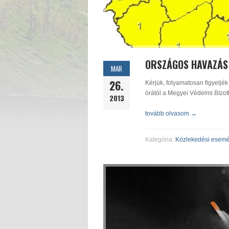
ORSZÁGOS HAVAZÁS
MAR
26.
Kérjük, folyamatosan figyeljék
órától a Megyei Védelmi BIzott
2013
tovább olvasom →
Kategória:
Közlekedési esem