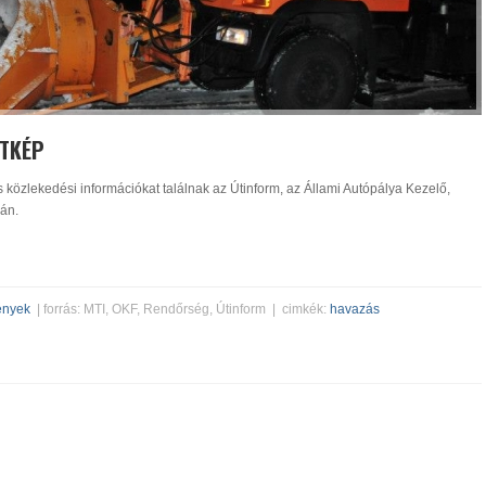
ETKÉP
s közlekedési információkat találnak az Útinform, az Állami Autópálya Kezelő,
án.
ények
| forrás: MTI, OKF, Rendőrség, Útinform | cimkék:
havazás