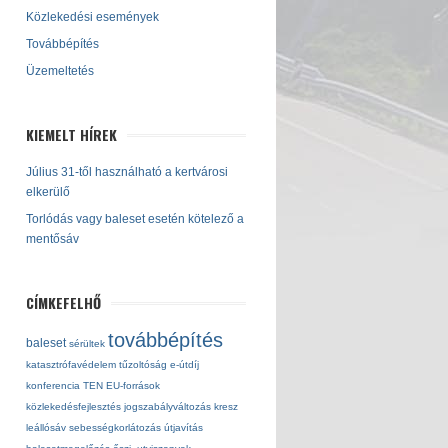
Közlekedési események
Továbbépítés
Üzemeltetés
KIEMELT HÍREK
Július 31-től használható a kertvárosi
elkerülő
Torlódás vagy baleset esetén kötelező a
mentősáv
CÍMKEFELHŐ
továbbépítés
baleset
sérültek
katasztrófavédelem
tűzoltóság
e-útdíj
konferencia
TEN
EU-források
közlekedésfejlesztés
jogszabályváltozás
kresz
leállósáv
sebességkorlátozás
útjavítás