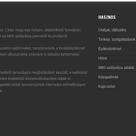
HASZNOS
l. Célja, hogy egy helyen, áttekinthető formában
Útdíjak, díjfizetés
t az M60 autópálya jelenéről és jövőjéről.
Térkép, szolgáltatások
olatos sajtóhíreket, beszámolunk a továbbépítéssel
Építéstörténet
kori úthasználók számára is aktuális tartalmakat
Hírek
M60 autópálya adatai
eltető társaságok megbízásából készült, a weboldal
Képgalériák
ránt érdeklődő közlekedésbarátok látják el.
eletét ellátó konzorciumok internetes eléhetőségeit
Kapcsolat
a: