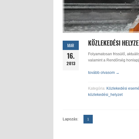
KÖZLEKEDÉSI HELYZ
MAR
16.
Folyamatosan frissülő, aktuáli
valamint a Rendőrség honlapj
2013
tovább olvasom →
Kategória:
Közlekedési esem
közlekedési_helyzet
Lapozás:
1