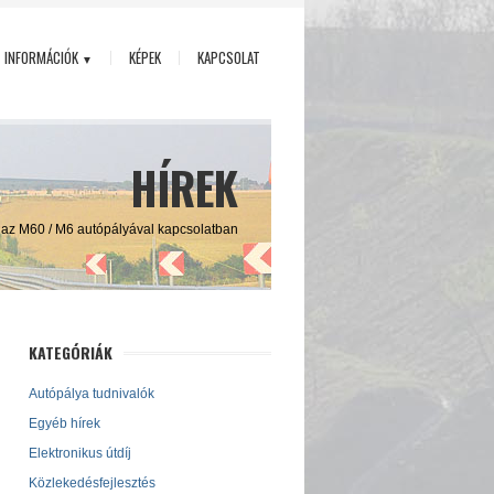
INFORMÁCIÓK
KÉPEK
KAPCSOLAT
▼
HÍREK
ő az M60 / M6 autópályával kapcsolatban
KATEGÓRIÁK
Autópálya tudnivalók
Egyéb hírek
Elektronikus útdíj
Közlekedésfejlesztés