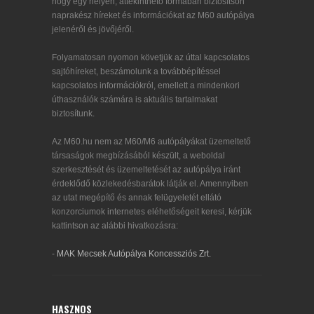
hogy egy helyen, áttekinthető formában biztosítson
naprakész híreket és információkat az M60 autópálya
jelenéről és jövőjéről.
Folyamatosan nyomon követjük az úttal kapcsolatos
sajtóhíreket, beszámolunk a továbbépítéssel
kapcsolatos információkról, emellett a mindenkori
úthasználók számára is aktuális tartalmakat
biztosítunk.
Az M60.hu nem az M60/M6 autópályákat üzemeltető
társaságok megbízásából készült, a weboldal
szerkesztését és üzemeltetését az autópálya iránt
érdeklődő közlekedésbarátok látják el. Amennyiben
az utat megépítő és annak felügyeletét ellátó
konzorciumok internetes eléhetőségeit keresi, kérjük
kattintson az alábbi hivatkozásra:
-
MAK Mecsek Autópálya Koncessziós Zrt.
HASZNOS