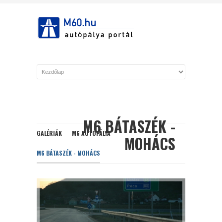
M6 BÁTASZÉK -
GALÉRIÁK
M6 AUTÓPÁLYA
MOHÁCS
M6 BÁTASZÉK - MOHÁCS