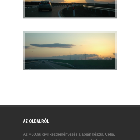
AZ OLDALRÓL
Az M60.hu civil kezdeményezés alapján készül. Célja,