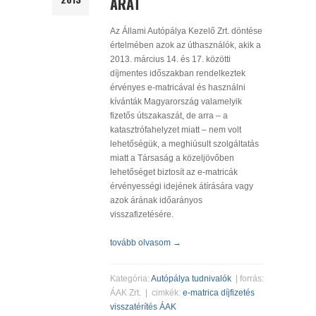
ÁRÁT
Az Állami Autópálya Kezelő Zrt. döntése
értelmében azok az úthasználók, akik a
2013. március 14. és 17. közötti
díjmentes időszakban rendelkeztek
érvényes e-matricával és használni
kívánták Magyarország valamelyik
fizetős útszakaszát, de arra – a
katasztrófahelyzet miatt – nem volt
lehetőségük, a meghiúsult szolgáltatás
miatt a Társaság a közeljövőben
lehetőséget biztosít az e-matricák
érvényességi idejének átírására vagy
azok árának időarányos
visszafizetésére.
tovább olvasom →
Kategória:
Autópálya tudnivalók
| forrás:
ÁAK Zrt. | cimkék:
e-matrica
díjfizetés
visszatérítés
ÁAK