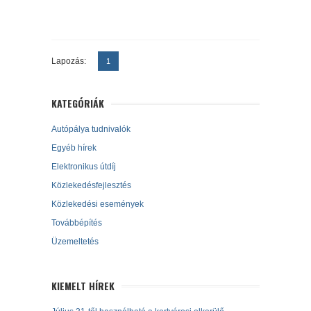
Lapozás:
1
KATEGÓRIÁK
Autópálya tudnivalók
Egyéb hírek
Elektronikus útdíj
Közlekedésfejlesztés
Közlekedési események
Továbbépítés
Üzemeltetés
KIEMELT HÍREK