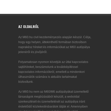
AZ OLDALRÓL
Az M60.hu civil kezdeményezés alapján készül. Célja,
hogy egy helyen, áttekinthető formában biztosítson
naprakész híreket és információkat az M60 autópálya
jelenéről és jövőjéről.
Folyamatosan nyomon követjük az úttal kapcsolatos
sajtóhíreket, beszámolunk a továbbépítéssel
kapcsolatos információkról, emellett a mindenkori
úthasználók számára is aktuális tartalmakat
biztosítunk.
Az M60.hu nem az M60/M6 autópályákat üzemeltető
társaságok megbízásából készült, a weboldal
szerkesztését és üzemeltetését az autópálya iránt
érdeklődő közlekedésbarátok látják el. Amennyiben