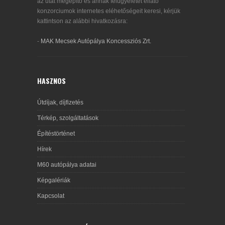
az utat megépítő és annak felügyeletét ellátó
konzorciumok internetes eléhetőségeit keresi, kérjük
kattintson az alábbi hivatkozásra:
-
MAK Mecsek Autópálya Koncessziós Zrt.
HASZNOS
Útdíjak, díjfizetés
Térkép, szolgáltatások
Építéstörténet
Hírek
M60 autópálya adatai
Képgalériák
Kapcsolat