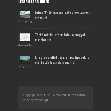
LEGFRISSEBB HÍREK
Július 31-től használható a kertvárosi
elkerülő
2015.07.30
Térképek és információk a megyei
matricákról
2014.12.31
A régiek mellett új matricatípusok is
elérhetők lesznek januártól
2014.12.31
Copyright © 2012-2026 m60.hu |
Impresszum
|
code by
mfdesign