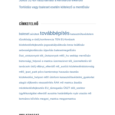
Július 31-től használható a kertvárosi elkerülő
Torlódás vagy baleset esetén kötelező a mentősáv
CÍMKEFELHŐ
továbbépítés
baleset
sérültek
katasztrófavédelem
tűzoltóság
e-útdíj
konferencia
TEN
EU-források
közlekedésfejlesztés
jogszabályváltozás
kresz
leállósáv
sebességkorlátozás
útjavítás
balesetmegelőzés
őszi_utviszonyok
téli_útviszonyok
m60_hu
weblap
mentősáv
biztonsági_folyosó
e-matrica
üzemszünet
téli_üzemeltetés
tél
tanácsok
útdíj
villányi_elkerülő
m9_autóút
közlekedésbiztonság
m60_ipari_park
pécs
kamionstop
havazás
riasztás
közlekedési_helyzet
m60
útinform
katasztrófavédelmi_gyakorlat
alagút
díjfizetés
visszatérítés
ÁAK
m0
matrica
átadás
mözlekedésfejlesztés
EU_támogatás
ÚSZT
déli_szektor
ügyfélszolgálat
elkerülő
ausztria
határátlépés
nyár
utazás
m6
kertváros
bővítés
megyei_matrica
megyematrica