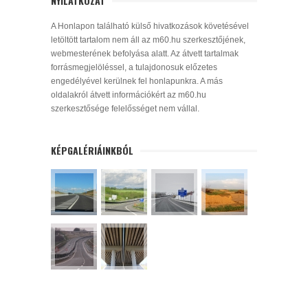
NYILATKOZAT
A Honlapon található külső hivatkozások követésével
letöltött tartalom nem áll az m60.hu szerkesztőjének,
webmesterének befolyása alatt. Az átvett tartalmak
forrásmegjelöléssel, a tulajdonosuk előzetes
engedélyével kerülnek fel honlapunkra. A más
oldalakról átvett információkért az m60.hu
szerkesztősége felelősséget nem vállal.
KÉPGALÉRIÁINKBÓL