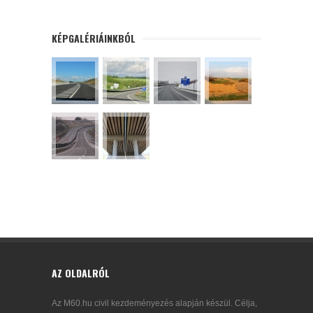
KÉPGALÉRIÁINKBÓL
AZ OLDALRÓL
Az M60.hu civil kezdeményezés alapján készül. Célja,