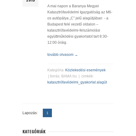
A mai napon a Baranya Megyei
Katasztrófavédelmi Igazgatóság az M6-
os autópálya „C” jelű alagútjában - a
Budapest felé vezető oldalon –
katasztrófavédelmi-felszámolási
együttműködési gyakorlatot tart 8:30-
12:00 óráig.
tovább olvasom →
Kategória:
Közlekedési események
| forrás: BAMA.hu | cimkék:
katasztrófavédelmi_gyakorlat
alagút
Lapozás:
1
KATEGÓRIÁK