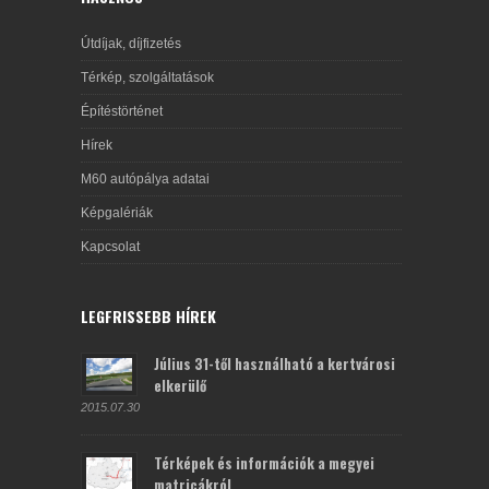
Útdíjak, díjfizetés
Térkép, szolgáltatások
Építéstörténet
Hírek
M60 autópálya adatai
Képgalériák
Kapcsolat
LEGFRISSEBB HÍREK
Július 31-től használható a kertvárosi
elkerülő
2015.07.30
Térképek és információk a megyei
matricákról