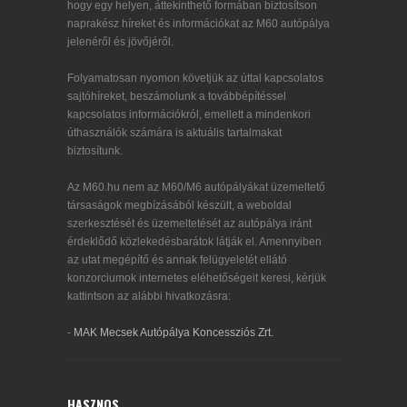
hogy egy helyen, áttekinthető formában biztosítson
naprakész híreket és információkat az M60 autópálya
jelenéről és jövőjéről.
Folyamatosan nyomon követjük az úttal kapcsolatos
sajtóhíreket, beszámolunk a továbbépítéssel
kapcsolatos információkról, emellett a mindenkori
úthasználók számára is aktuális tartalmakat
biztosítunk.
Az M60.hu nem az M60/M6 autópályákat üzemeltető
társaságok megbízásából készült, a weboldal
szerkesztését és üzemeltetését az autópálya iránt
érdeklődő közlekedésbarátok látják el. Amennyiben
az utat megépítő és annak felügyeletét ellátó
konzorciumok internetes eléhetőségeit keresi, kérjük
kattintson az alábbi hivatkozásra:
-
MAK Mecsek Autópálya Koncessziós Zrt.
HASZNOS