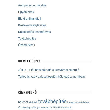
Autópálya tudnivalók
Egyéb hírek
Elektronikus útdíj
Közlekedésfejlesztés
Közlekedési események
Továbbépítés
Üzemeltetés
KIEMELT HÍREK
Július 31-től használható a kertvárosi elkerülő
Torlódás vagy baleset esetén kötelező a mentősáv
CÍMKEFELHŐ
továbbépítés
baleset
sérültek
katasztrófavédelem
tűzoltóság
e-útdíj
konferencia
TEN
EU-források