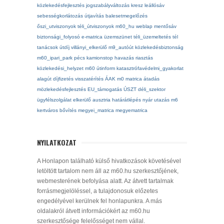
közlekedésfejlesztés
jogszabályváltozás
kresz
leállósáv
sebességkorlátozás
útjavítás
balesetmegelőzés
őszi_utviszonyok
téli_útviszonyok
m60_hu
weblap
mentősáv
biztonsági_folyosó
e-matrica
üzemszünet
téli_üzemeltetés
tél
tanácsok
útdíj
villányi_elkerülő
m9_autóút
közlekedésbiztonság
m60_ipari_park
pécs
kamionstop
havazás
riasztás
közlekedési_helyzet
m60
útinform
katasztrófavédelmi_gyakorlat
alagút
díjfizetés
visszatérítés
ÁAK
m0
matrica
átadás
mözlekedésfejlesztés
EU_támogatás
ÚSZT
déli_szektor
ügyfélszolgálat
elkerülő
ausztria
határátlépés
nyár
utazás
m6
kertváros
bővítés
megyei_matrica
megyematrica
NYILATKOZAT
A Honlapon található külső hivatkozások követésével
letöltött tartalom nem áll az m60.hu szerkesztőjének,
webmesterének befolyása alatt. Az átvett tartalmak
forrásmegjelöléssel, a tulajdonosuk előzetes
engedélyével kerülnek fel honlapunkra. A más
oldalakról átvett információkért az m60.hu
szerkesztősége felelősséget nem vállal.