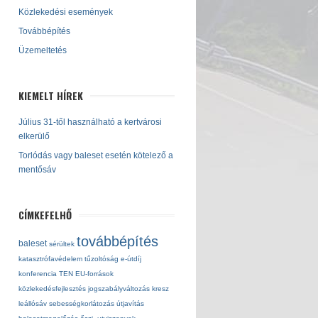
Közlekedési események
Továbbépítés
Üzemeltetés
KIEMELT HÍREK
Július 31-től használható a kertvárosi
elkerülő
Torlódás vagy baleset esetén kötelező a
mentősáv
CÍMKEFELHŐ
továbbépítés
baleset
sérültek
katasztrófavédelem
tűzoltóság
e-útdíj
konferencia
TEN
EU-források
közlekedésfejlesztés
jogszabályváltozás
kresz
leállósáv
sebességkorlátozás
útjavítás