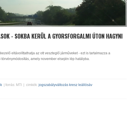
SOK - SOKBA KERÜL A GYORSFORGALMI ÚTON HAGYNI
kezelő eltávolíttathatja az ott veszteglő járműveket - ezt is tartalmazza a
ő törvénymódosítás, amely november elsején lép hatályba.
ók
| forrás: MTI | cimkék:
jogszabályváltozás
kresz
leállósáv