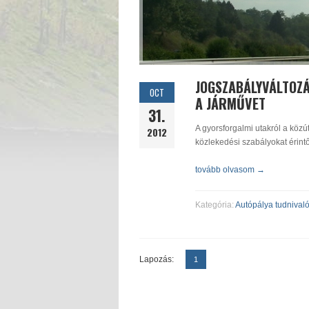
JOGSZABÁLYVÁLTOZÁ
OCT
A JÁRMŰVET
31.
A gyorsforgalmi utakról a közút
2012
közlekedési szabályokat érint
tovább olvasom →
Kategória:
Autópálya tudnival
Lapozás:
1