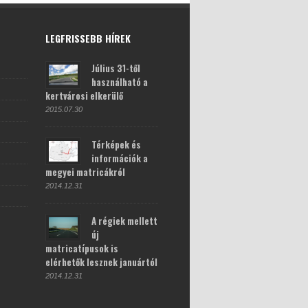
LEGFRISSEBB HÍREK
Július 31-től
használható a
kertvárosi elkerülő
2015.07.30
Térképek és
információk a
megyei matricákról
2014.12.31
A régiek mellett
új
matricatípusok is
elérhetők lesznek januártól
2014.12.31