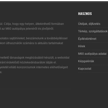
HASZNOS
l. Célja, hogy egy helyen, áttekinthető formában
Útdíjak, díjfizetés
t az M60 autópálya jelenéről és jövőjéről.
Térkép, szolgáltatások
olatos sajtóhíreket, beszámolunk a továbbépítéssel
Építéstörténet
kori úthasználók számára is aktuális tartalmakat
Hírek
M60 autópálya adatai
eltető társaságok megbízásából készült, a weboldal
Képgalériák
ránt érdeklődő közlekedésbarátok látják el.
eletét ellátó konzorciumok internetes eléhetőségeit
Kapcsolat
a: