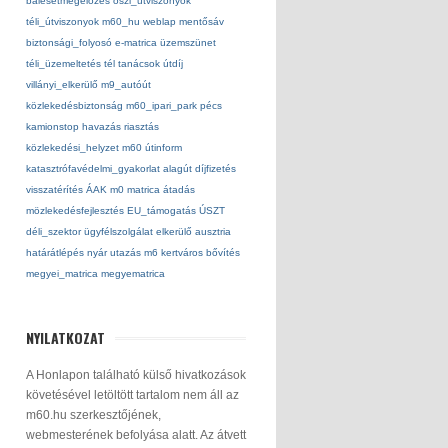
balesetmegelőzés
őszi_utviszonyok
téli_útviszonyok
m60_hu
weblap
mentősáv
biztonsági_folyosó
e-matrica
üzemszünet
téli_üzemeltetés
tél
tanácsok
útdíj
villányi_elkerülő
m9_autóút
közlekedésbiztonság
m60_ipari_park
pécs
kamionstop
havazás
riasztás
közlekedési_helyzet
m60
útinform
katasztrófavédelmi_gyakorlat
alagút
díjfizetés
visszatérítés
ÁAK
m0
matrica
átadás
mözlekedésfejlesztés
EU_támogatás
ÚSZT
déli_szektor
ügyfélszolgálat
elkerülő
ausztria
határátlépés
nyár
utazás
m6
kertváros
bővítés
megyei_matrica
megyematrica
NYILATKOZAT
A Honlapon található külső hivatkozások
követésével letöltött tartalom nem áll az
m60.hu szerkesztőjének,
webmesterének befolyása alatt. Az átvett