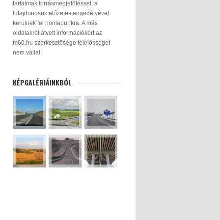
tartalmak forrásmegjelöléssel, a
tulajdonosuk előzetes engedélyével
kerülnek fel honlapunkra. A más
oldalakról átvett információkért az
m60.hu szerkesztősége felelősséget
nem vállal.
KÉPGALÉRIÁINKBÓL