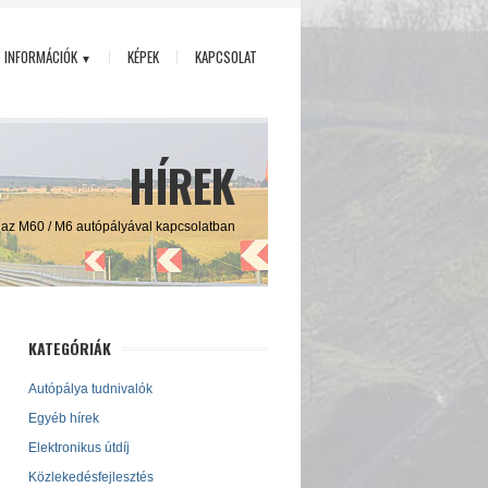
INFORMÁCIÓK
KÉPEK
KAPCSOLAT
▼
HÍREK
ő az M60 / M6 autópályával kapcsolatban
KATEGÓRIÁK
Autópálya tudnivalók
Egyéb hírek
Elektronikus útdíj
Közlekedésfejlesztés