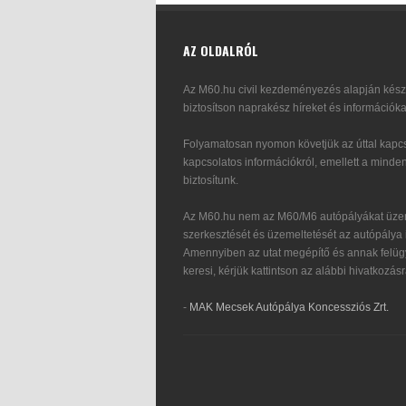
AZ OLDALRÓL
Az M60.hu civil kezdeményezés alapján készü
biztosítson naprakész híreket és információka
Folyamatosan nyomon követjük az úttal kapcs
kapcsolatos információkról, emellett a minden
biztosítunk.
Az M60.hu nem az M60/M6 autópályákat üzem
szerkesztését és üzemeltetését az autópálya i
Amennyiben az utat megépítő és annak felügy
keresi, kérjük kattintson az alábbi hivatkozásr
-
MAK Mecsek Autópálya Koncessziós Zrt.