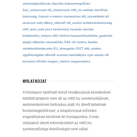
sebességkorlátozás
útjavítás
balesetmegelőzés
őszi_utviszonyok
téli_útviszonyok
m60_hu
weblap
mentősáv
biztonsági_folyosó
e-matrica
üzemszünet
téli_üzemeltetés
tél
tanácsok
útdíj
villányi_elkerülő
m9_autóút
közlekedésbiztonság
m60_ipari_park
pécs
kamionstop
havazás
riasztás
közlekedési_helyzet
m60
útinform
katasztrófavédelmi_gyakorlat
alagút
díjfizetés
visszatérítés
ÁAK
m0
matrica
átadás
mözlekedésfejlesztés
EU_támogatás
ÚSZT
déli_szektor
ügyfélszolgálat
elkerülő
ausztria
határátlépés
nyár
utazás
m6
kertváros
bővítés
megyei_matrica
megyematrica
NYILATKOZAT
A Honlapon található külső hivatkozások követésével
letöltött tartalom nem áll az m60.hu szerkesztőjének,
webmesterének befolyása alatt. Az átvett tartalmak
forrásmegjelöléssel, a tulajdonosuk előzetes
engedélyével kerülnek fel honlapunkra. A más
oldalakról átvett információkért az m60.hu
szerkesztősége felelősséget nem vállal.