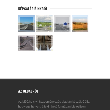
KÉPGALÉRIÁINKBÓL
AZ OLDALRÓL
Az M60.hu civil kezdeményezés alapján készül. Célja,
hogy egy helyen, áttekinthető formában biztosítson