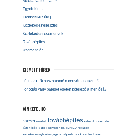
Autópálya tudnivalók
Egyéb hírek
Elektronikus útdíj
Közlekedésfejlesztés
Közlekedési események
Továbbépítés
Üzemeltetés
KIEMELT HÍREK
Július 31-től használható a kertvárosi elkerülő
Torlódás vagy baleset esetén kötelező a mentősáv
CÍMKEFELHŐ
továbbépítés
baleset
sérültek
katasztrófavédelem
tűzoltóság
e-útdíj
konferencia
TEN
EU-források
közlekedésfejlesztés
jogszabályváltozás
kresz
leállósáv