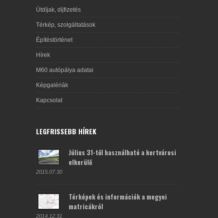
Útdíjak, díjfizetés
Térkép, szolgáltatások
Építéstörténet
Hírek
M60 autópálya adatai
Képgalériák
Kapcsolat
LEGFRISSEBB HÍREK
Július 31-től használható a kertvárosi
elkerülő
2015.07.30
Térképek és információk a megyei
matricákról
2014.12.31