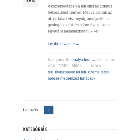
A közlekedésben a téli idıszak tudatos
felkészülést igényel. Megváltoznak az
út- és látási viszonyok, amelyekhez a
gyalogosoknak és a jármővezetıknek
egyaránt alkalmazkodniuk kell.
tovább olvasom →
Kategória:
Autópálya tudnivalók
| forrás:
ÁAK - ORFK - M60.hu | cimkék:
téli_útviszonyok
tél
téli_üzemeltetés
balesetmegelőzés
tanácsok
Lapozás:
1
KATEGÓRIÁK