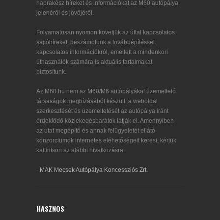
naprakész híreket és információkat az M60 autópálya
jelenéről és jövőjéről.
Folyamatosan nyomon követjük az úttal kapcsolatos
sajtóhíreket, beszámolunk a továbbépítéssel
kapcsolatos információkról, emellett a mindenkori
úthasználók számára is aktuális tartalmakat
biztosítunk.
Az M60.hu nem az M60/M6 autópályákat üzemeltető
társaságok megbízásából készült, a weboldal
szerkesztését és üzemeltetését az autópálya iránt
érdeklődő közlekedésbarátok látják el. Amennyiben
az utat megépítő és annak felügyeletét ellátó
konzorciumok internetes eléhetőségeit keresi, kérjük
kattintson az alábbi hivatkozásra:
-
MAK Mecsek Autópálya Koncessziós Zrt.
HASZNOS