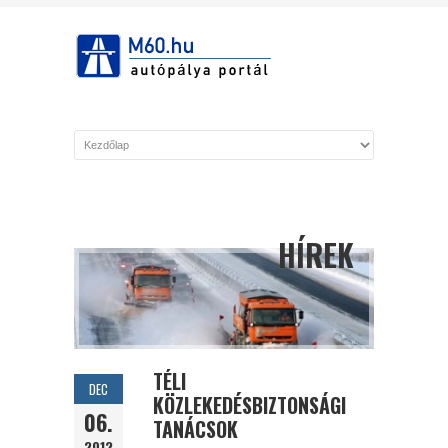
HÍREK
TÉLI
DEC
KÖZLEKEDÉSBIZTONSÁGI
06.
TANÁCSOK
2012