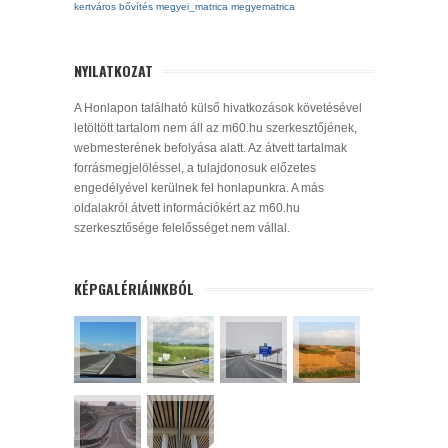
kertváros
bővítés
megyei_matrica
megyematrica
NYILATKOZAT
A Honlapon található külső hivatkozások követésével
letöltött tartalom nem áll az m60.hu szerkesztőjének,
webmesterének befolyása alatt. Az átvett tartalmak
forrásmegjelöléssel, a tulajdonosuk előzetes
engedélyével kerülnek fel honlapunkra. A más
oldalakról átvett információkért az m60.hu
szerkesztősége felelősséget nem vállal.
KÉPGALÉRIÁINKBÓL