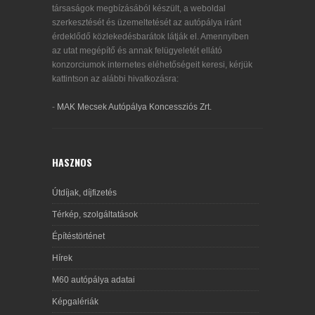
társaságok megbízásából készült, a weboldal
szerkesztését és üzemeltetését az autópálya iránt
érdeklődő közlekedésbarátok látják el. Amennyiben
az utat megépítő és annak felügyeletét ellátó
konzorciumok internetes eléhetőségeit keresi, kérjük
kattintson az alábbi hivatkozásra:
-
MAK Mecsek Autópálya Koncessziós Zrt.
HASZNOS
Útdíjak, díjfizetés
Térkép, szolgáltatások
Építéstörténet
Hírek
M60 autópálya adatai
Képgalériák