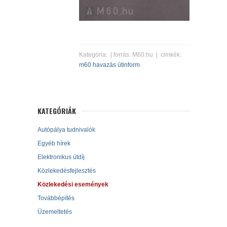
Kategória:
| forrás: M60.hu | cimkék:
m60
havazás
útinform
KATEGÓRIÁK
Autópálya tudnivalók
Egyéb hírek
Elektronikus útdíj
Közlekedésfejlesztés
Közlekedési események
Továbbépítés
Üzemeltetés