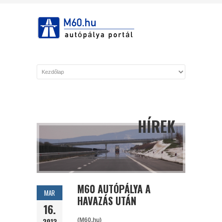
HÍREK
M60 AUTÓPÁLYA A
MAR
HAVAZÁS UTÁN
16.
2013
(M60.hu)