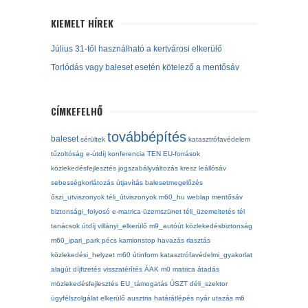
KIEMELT HÍREK
Július 31-től használható a kertvárosi elkerülő
Torlódás vagy baleset esetén kötelező a mentősáv
CÍMKEFELHŐ
továbbépítés
baleset
sérültek
katasztrófavédelem
tűzoltóság
e-útdíj
konferencia
TEN
EU-források
közlekedésfejlesztés
jogszabályváltozás
kresz
leállósáv
sebességkorlátozás
útjavítás
balesetmegelőzés
őszi_utviszonyok
téli_útviszonyok
m60_hu
weblap
mentősáv
biztonsági_folyosó
e-matrica
üzemszünet
téli_üzemeltetés
tél
tanácsok
útdíj
villányi_elkerülő
m9_autóút
közlekedésbiztonság
m60_ipari_park
pécs
kamionstop
havazás
riasztás
közlekedési_helyzet
m60
útinform
katasztrófavédelmi_gyakorlat
alagút
díjfizetés
visszatérítés
ÁAK
m0
matrica
átadás
mözlekedésfejlesztés
EU_támogatás
ÚSZT
déli_szektor
ügyfélszolgálat
elkerülő
ausztria
határátlépés
nyár
utazás
m6