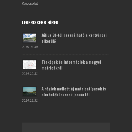
Kapcsolat
LEGFRISSEBB HÍREK
Július 31-től használható a kertvárosi
elkerülő
2015.07.30
Térképek és információk a megyei
matricákról
2014.12.31
A régiek mellett új matricatípusok is
elérhetők lesznek januártól
2014.12.31