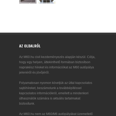
AZ OLDALRÓL
Az M60.hu civil kezdeményezés alapján készül. Célja,
hogy egy helyen, áttekinthető formában biztosítson
naprakész híreket és információkat az M60 autópálya
jelenéről és jövőjéről.
Folyamatosan nyomon követjük az úttal kapcsolatos
sajtóhíreket, beszámolunk a továbbépítéssel
kapcsolatos információkról, emellett a mindenkori
úthasználók számára is aktuális tartalmakat
biztosítunk.
Az M60.hu nem az M60/M6 autópályákat üzemeltető